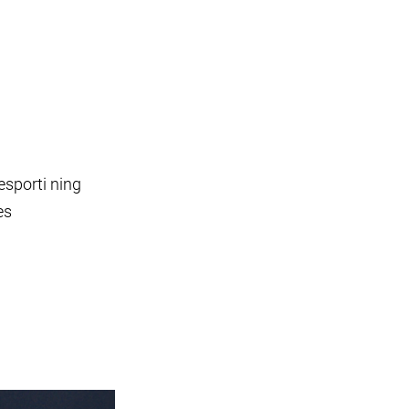
sporti ning
es