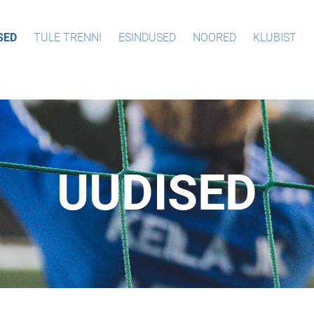
SED
TULE TRENNI
ESINDUSED
NOORED
KLUBIST
UUDISED