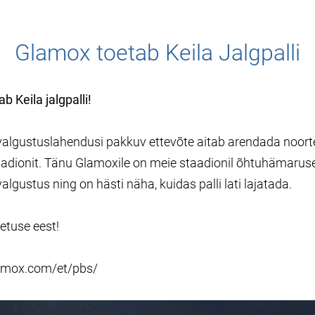
Glamox toetab Keila Jalgpalli
 Keila jalgpalli!
algustuslahendusi pakkuv ettevõte aitab arendada noorte
staadionit. Tänu Glamoxile on meie staadionil õhtuhämarus
algustus ning on hästi näha, kuidas palli lati lajatada.
etuse eest!
amox.com/et/pbs/