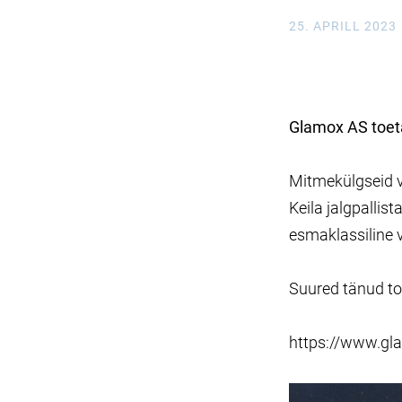
25. APRILL 2023
Glamox AS toetab
Mitmekülgseid v
Keila jalgpalli
esmaklassiline v
Suured tänud to
https://www.gl