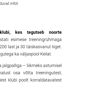
uvat infot.
klubi, kes tegutseb noorte
ustati esimese treeningrühmaga
0 last ja 30 täiskasvanut liiget.
gutega ka väljaspool Keilat.
 jalgpalliga – liikmeks astumisel
alust osa võtta treeningutest,
udest klubi poolt korraldatavatest