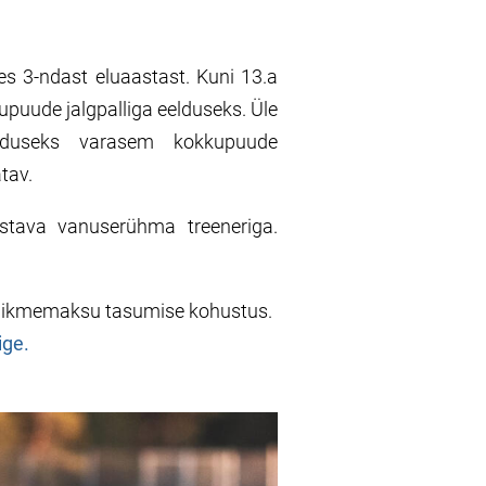
es 3-ndast eluaastast. Kuni 13.a
upuude jalgpalliga eelduseks. Üle
elduseks varasem kokkupuude
tav.
stava vanuserühma treeneriga.
 liikmemaksu tasumise kohustus.
iige.