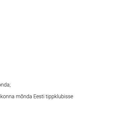
onda;
onna mõnda Eesti tippklubisse