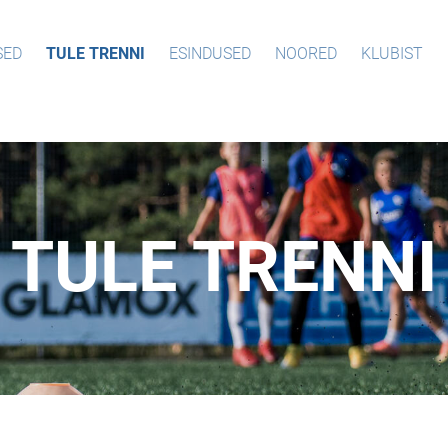
SED
TULE TRENNI
ESINDUSED
NOORED
KLUBIST
TULE TRENNI