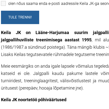
olen nõus saama enda e-posti aadressile Keila JK-ga seond
Keila JK
on Lääne-Harjumaa suurim jalgpalli
jalgpallihuviliste treenimisega aastast 1995
, mil al
(1986/1987.a sündinud poistega). Täna mängib klubis ~20
Lisaks Keilas tegutsevatele rühmadele tegutseme treenin
Meie
eesmärgiks on anda igale lapsele võimalus tegeleda
katseid ei ole. Jalgpalli kaudu pakume lastele võim
turniiridest, treeninglaagritest, välisvõistlustest ja mu
üritusest (perepäev, hooaja lõpetamine jne).
Keila JK
noortetöö põhiväärtused