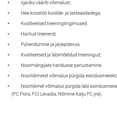
Igaüks väärib võimalust;
Hea koostöö koolide- ja lasteaedadega;
Kvaliteetsed treeningtingimused;
Haritud treenerid;
Pühendumine ja järjepidevus
Kvaliteetsed ja läbimõeldud treeningud;
Noormängijate haridusse panustamine;
Noorliikmetel võimalus pürgida esindusmeesk
Noorliikmel võimalus pürgida läbi esindusmeesk
(FC Flora, FCI Levadia, Nõmme Kalju FC jne).