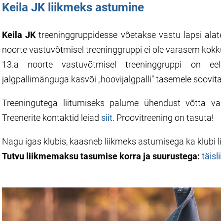
Keila JK liikmeks astumine
Keila JK
treeninggruppidesse võetakse vastu lapsi alat
noorte vastuvõtmisel treeninggruppi ei ole varasem kokk
13.a noorte vastuvõtmisel treeninggruppi on e
jalgpallimänguga kasvõi „hoovijalgpalli“ tasemele soovita
Treeningutega liitumiseks palume ühendust võtta va
Treenerite kontaktid leiad
siit
. Proovitreening on tasuta!
Nagu igas klubis, kaasneb liikmeks astumisega ka klubi
Tutvu liikmemaksu tasumise korra ja suurustega:
täisl