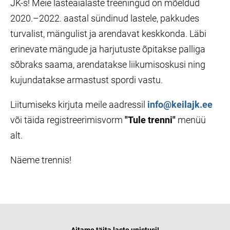
JK-s! Meie lasteaialaste treeningud on mõeldud
2020.–2022. aastal sündinud lastele, pakkudes
turvalist, mängulist ja arendavat keskkonda. Läbi
erinevate mängude ja harjutuste õpitakse palliga
sõbraks saama, arendatakse liikumisoskusi ning
kujundatakse armastust spordi vastu.
Liitumiseks kirjuta meile aadressil
info@keilajk.ee
või täida registreerimisvorm
"Tule trenni"
menüü
alt.
Näeme trennis!