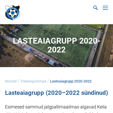
LASTEAIAGRUPP 2020-
2022
/
/
Noored
Treeningrühmad
Lasteaiagrupp 2020-2022
Lasteaiagrupp (2020–2022 sündinud)
Esimesed sammud jalgpallimaailmas algavad Keila